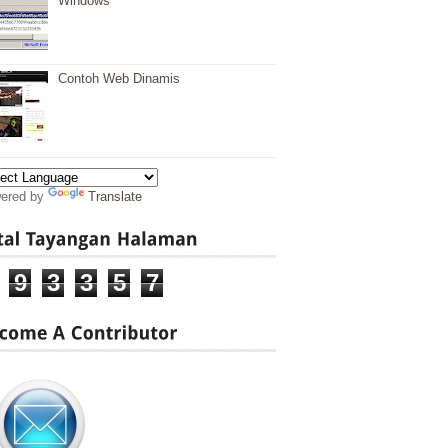
Windows
Contoh Web Dinamis
ered by
Translate
9
3
3
5
7