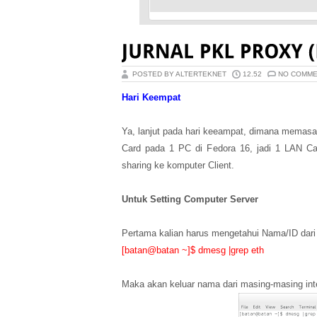
POSTED BY ALTERTEKNET
12.52
NO COMM
Hari Keempat
Ya, lanjut pada hari keeampat, dimana memasa
Card pada 1 PC di Fedora 16, jadi 1 LAN Car
sharing ke komputer Client.
Untuk Setting Computer Server
Pertama kalian harus mengetahui Nama/ID dar
[batan@batan ~]$ dmesg |grep eth
Maka akan keluar nama dari masing-masing int