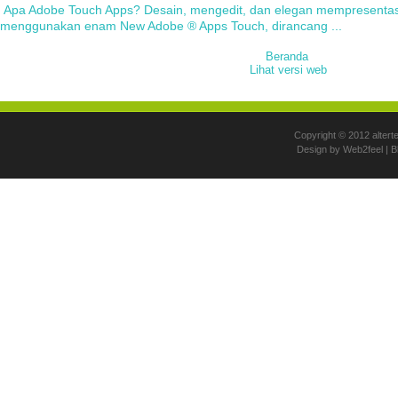
Apa Adobe Touch Apps? Desain, mengedit, dan elegan mempresentasi
menggunakan enam New Adobe ® Apps Touch, dirancang ...
Beranda
Lihat versi web
Copyright © 2012
altert
Design by
Web2feel
| B